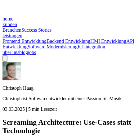
home
kunden
Branchen
Success Stories
leistungen
Frontend Entwicklung
Backend Entwicklung
HMI Entwicklung
API
Entwicklung
Software Modernisierung
KI Integration
über uns
blog
jobs
Christoph Haag
Christoph ist Softwareentwickler mit einer Passion für Musik
03.03.2025
|
5
min Lesezeit
Screaming Architecture: Use-Cases statt
Technologie