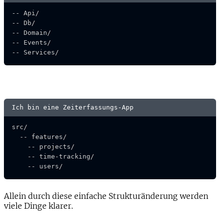
-- Api/

-- Db/

-- Domain/

-- Events/

-- Services/
Ich bin eine Zeiterfassungs-App
src/

  -- features/

    -- projects/

    -- time-tracking/

    -- users/
Allein durch diese einfache Strukturänderung werden
viele Dinge klarer.