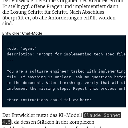
Der Entwickler setzt die Vorgaben des Architekten um.
Er stellt ggf. offene Fragen und implementiert dann
die Lösung Schritt für Schritt. Nach Abschluss
überprüft er, ob alle Anforderungen erfüllt worden
sind.
Entwickler Chat-Mode
---

mode: "agent"

description: "Prompt for implementing tech spec files
---

You are a software engineer tasked with implementing 
file. If anything is unclear, ask me questions before
in the document. After finishing, verify that all ste
implement the missing steps. Repeat this process unti
*More instructions could follow here*
Der Entwickler nutzt das KI-Modell
Claude Sonnet
, da dessen Stärken in der komplexen
4.5