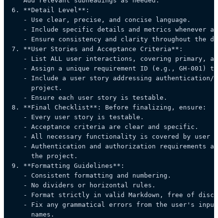
   Add relevant subheadings as needed.

6. 
**Detail Level**
:

   - Use clear, precise, and concise language.

   - Include specific details and metrics whenever ap
   - Ensure consistency and clarity throughout the do
7. 
**User Stories and Acceptance Criteria**
:

   - List ALL user interactions, covering primary, al
   - Assign a unique requirement ID (e.g., GH-001) to
   - Include a user story addressing authentication/s
     project.

   - Ensure each user story is testable.

8. 
**Final Checklist**
: Before finalizing, ensure:

   - Every user story is testable.

   - Acceptance criteria are clear and specific.

   - All necessary functionality is covered by user s
   - Authentication and authorization requirements ar
     the project.

9. 
**Formatting Guidelines**
:

   - Consistent formatting and numbering.

   - No dividers or horizontal rules.

   - Format strictly in valid Markdown, free of discl
   - Fix any grammatical errors from the user's input
     names.
