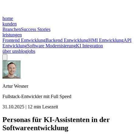
home
kunden
Branchen
Success Stories
leistungen
Frontend Entwicklung
Backend Entwicklung
HMI Entwicklung
API
Entwicklung
Software Modernisierung
KI Integration
über uns
blog
jobs
Artur Wesner
Fullstack-Entwickler mit Full Speed
31.10.2025
|
12
min Lesezeit
Personas für KI-Assistenten in der
Softwareentwicklung