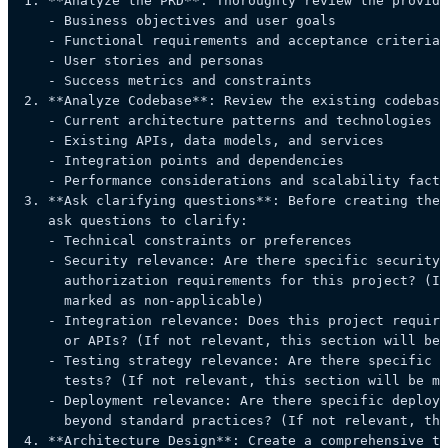
1. 
**Analyze the PRD**
: Thoroughly review the provide
   - Business objectives and user goals

   - Functional requirements and acceptance criteria

   - User stories and personas

   - Success metrics and constraints

2. 
**Analyze Codebase**
: Review the existing codebase
   - Current architecture patterns and technologies

   - Existing APIs, data models, and services

   - Integration points and dependencies

   - Performance considerations and scalability facto
3. 
**Ask clarifying questions**
: Before creating the 
   ask questions to clarify:

   - Technical constraints or preferences

   - Security relevance: Are there specific security 
     authorization requirements for this project? (If
     marked as non-applicable)

   - Integration relevance: Does this project require
     or APIs? (If not relevant, this section will be 
   - Testing strategy relevance: Are there specific t
     tests? (If not relevant, this section will be ma
   - Deployment relevance: Are there specific deploym
     beyond standard practices? (If not relevant, thi
4. 
**Architecture Design**
: Create a comprehensive te