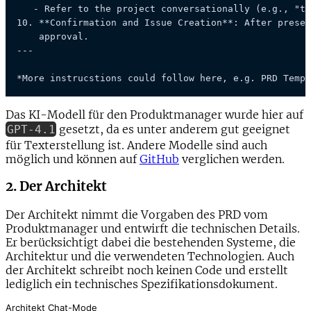
   - Refer to the project conversationally (e.g., "th
10. 
**Confirmation and Issue Creation**
: After presen
    approval.

---

*More instrucstions could follow here, e.g. PRD Templ
Das KI-Modell für den Produktmanager wurde hier auf
gesetzt, da es unter anderem gut geeignet
GPT-4.1
für Texterstellung ist. Andere Modelle sind auch
möglich und können auf
GitHub
verglichen werden.
2. Der Architekt
Der Architekt nimmt die Vorgaben des PRD vom
Produktmanager und entwirft die technischen Details.
Er berücksichtigt dabei die bestehenden Systeme, die
Architektur und die verwendeten Technologien. Auch
der Architekt schreibt noch keinen Code und erstellt
lediglich ein technisches Spezifikationsdokument.
Architekt Chat-Mode