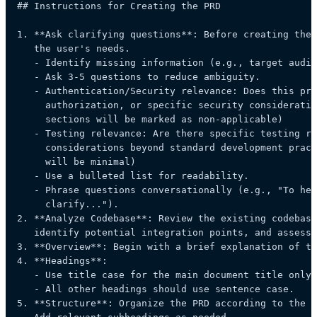
## Instructions for Creating the PRD

1. 
**Ask clarifying questions**
: Before creating the 
   the user's needs.

   - Identify missing information (e.g., target audie
   - Ask 3-5 questions to reduce ambiguity.

   - Authentication/Security relevance: Does this pro
     authorization, or specific security consideratio
     sections will be marked as non-applicable)

   - Testing relevance: Are there specific testing re
     considerations beyond standard development pract
     will be minimal)

   - Use a bulleted list for readability.

   - Phrase questions conversationally (e.g., "To hel
     clarify...").

2. 
**Analyze Codebase**
: Review the existing codebase
   identify potential integration points, and assess 
3. 
**Overview**
: Begin with a brief explanation of th
4. 
**Headings**
:

   - Use title case for the main document title only 
   - All other headings should use sentence case.

5. 
**Structure**
: Organize the PRD according to the p