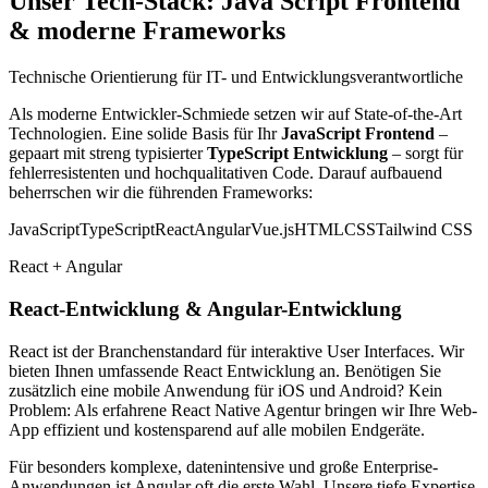
Unser Tech-Stack: Java Script Frontend
& moderne Frameworks
Technische Orientierung für IT- und Entwicklungsverantwortliche
Als moderne Entwickler-Schmiede setzen wir auf State-of-the-Art
Technologien. Eine solide Basis für Ihr
JavaScript Frontend
–
gepaart mit streng typisierter
TypeScript Entwicklung
– sorgt für
fehlerresistenten und hochqualitativen Code. Darauf aufbauend
beherrschen wir die führenden Frameworks:
JavaScript
TypeScript
React
Angular
Vue.js
HTML
CSS
Tailwind CSS
React + Angular
React-Entwicklung & Angular-Entwicklung
React ist der Branchenstandard für interaktive User Interfaces. Wir
bieten Ihnen umfassende React Entwicklung an. Benötigen Sie
zusätzlich eine mobile Anwendung für iOS und Android? Kein
Problem: Als erfahrene React Native Agentur bringen wir Ihre Web-
App effizient und kostensparend auf alle mobilen Endgeräte.
Für besonders komplexe, datenintensive und große Enterprise-
Anwendungen ist Angular oft die erste Wahl. Unsere tiefe Expertise