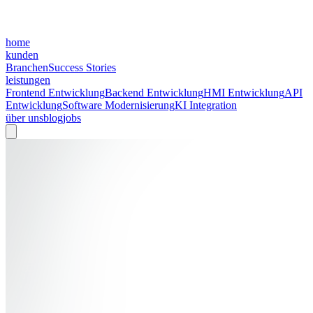
home
kunden
Branchen
Success Stories
leistungen
Frontend Entwicklung
Backend Entwicklung
HMI Entwicklung
API
Entwicklung
Software Modernisierung
KI Integration
über uns
blog
jobs