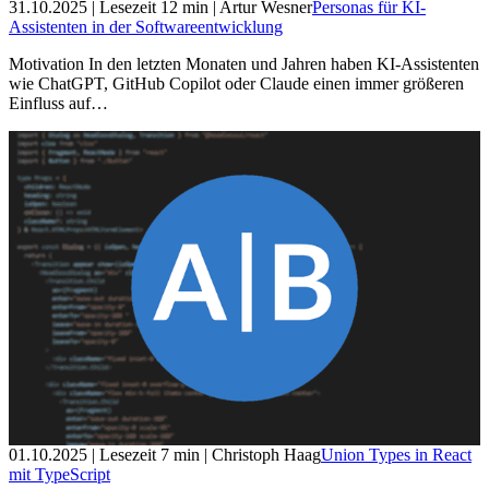
31.10.2025
| Lesezeit
12
min
| Artur Wesner
Personas für KI-
Assistenten in der Softwareentwicklung
Motivation In den letzten Monaten und Jahren haben KI-Assistenten
wie ChatGPT, GitHub Copilot oder Claude einen immer größeren
Einfluss auf…
01.10.2025
| Lesezeit
7
min
| Christoph Haag
Union Types in React
mit TypeScript