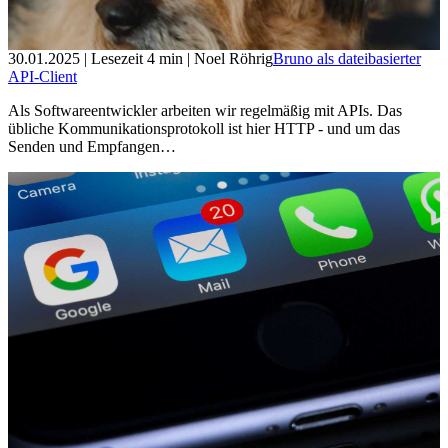
30.01.2025
| Lesezeit
4
min
| Noel Röhrig
Bruno als dateibasierter
API-Client
Als Softwareentwickler arbeiten wir regelmäßig mit APIs. Das
übliche Kommunikationsprotokoll ist hier HTTP - und um das
Senden und Empfangen…