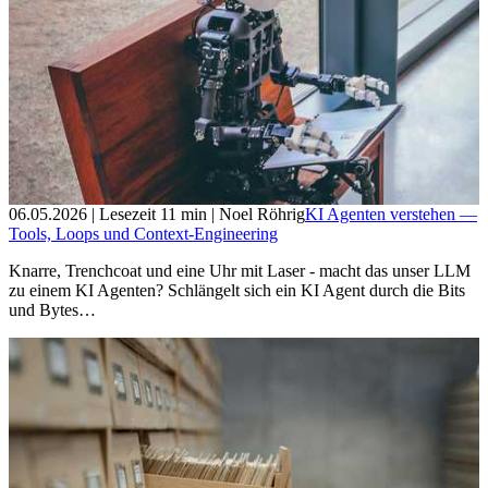
06.05.2026
| Lesezeit
11
min
| Noel Röhrig
KI Agenten verstehen —
Tools, Loops und Context-Engineering
Knarre, Trenchcoat und eine Uhr mit Laser - macht das unser LLM
zu einem KI Agenten? Schlängelt sich ein KI Agent durch die Bits
und Bytes…