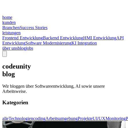
home
kunden
Branchen
Success Stories
leistungen
Frontend Entwicklung
Backend Entwicklung
HMI Entwicklung
API
Entwicklung
Software Modernisierung
KI Integration
über uns
blog
jobs
codeunity
blog
Wir bloggen über Softwareentwicklung, AI sowie unsere
Arbeitsweise.
Kategorien
alle
Technologien
coding
Arbeitsumgebung
Projekte
UI/UX
Monitoring
P