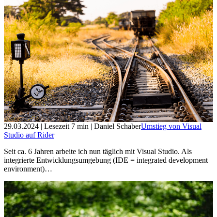
29.03.2024
| Lesezeit
7
min
| Daniel Schaber
Umstieg von Visual
Studio auf Rider
Seit ca. 6 Jahren arbeite ich nun täglich mit Visual Studio. Als
integrierte Entwicklungsumgebung (IDE = integrated development
environment)…