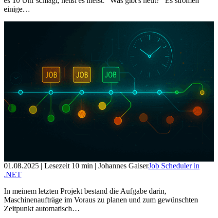
es 10 Uhr schlägt, heißt es meist: "Was gibt's heut?" Es strömen
einige…
01.08.2025
| Lesezeit
10
min
| Johannes Gaiser
Job Scheduler in
.NET
In meinem letzten Projekt bestand die Aufgabe darin,
Maschinenaufträge im Voraus zu planen und zum gewünschten
Zeitpunkt automatisch…