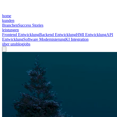
home
kunden
Branchen
Success Stories
leistungen
Frontend Entwicklung
Backend Entwicklung
HMI Entwicklung
API
Entwicklung
Software Modernisierung
KI Integration
über uns
blog
jobs