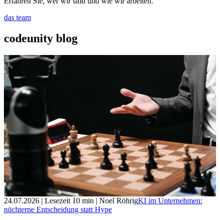
Erfahren Sie, wer wir sind und wie wir arbeiten.
das team
codeunity blog
24.07.2026
| Lesezeit
10
min
| Noel Röhrig
KI im Unternehmen:
nüchterne Entscheidung statt Hype