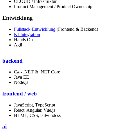
CLOUD / Infrastruktur
Product Management / Product Ownership
Entwicklung
Fullstack-Entwicklung
(Frontend & Backend)
KI-Integration
Hands On
Agil
backend
C# - .NET & .NET Core
Java EE
Node.js
frontend / web
JavaScript, TypeScript
React, Angular, Vue.js
HTML, CSS, tailwindcss
ai